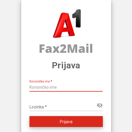
Prijava
Korisničko ime
*
visibility_off
Lozinka
*
Prijava